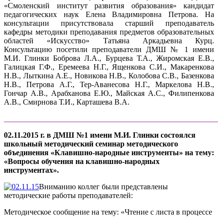
«Смоленский институт развития образования» кандидат
педагогических наук Елена Владимировна Петрова. На
консультации присутствовала старший преподаватель
кафедры методики преподавания предметов образовательных
областей «Искусство» Татьяна Аркадьевна Курц.
Консультацию посетили преподаватели ДМШ № 1 имени
М.И. Глинки Боброва Л.А., Бурцева Т.А., Жиромская Е.В.,
Галицкая Г.Ф., Еремеева Н.Г., Ященкова С.И., Макаренкова
Н.В., Лыткина А.Е., Новикова Н.В., Колобова С.В., Базенкова
Н.В., Петрова А.Г., Тер-Аванесова Н.Г., Маркелова Н.В.,
Гончар А.В., Арабханова Е.Ю., Майская А.С., Филипенкова
А.В., Смирнова Т.И., Карташева В.А.
______________________________________________________
02.11.2015 г. в ДМШ №1 имени М.И. Глинки состоялся
школьный методический семинар методического
объединения «Клавишно-народные инструменты» на тему:
«Вопросы обучения на клавишно-народных
инструментах».
Вниманию коллег были представлены
методические работы преподавателей:
Методическое сообщение на тему: «Чтение с листа в процессе