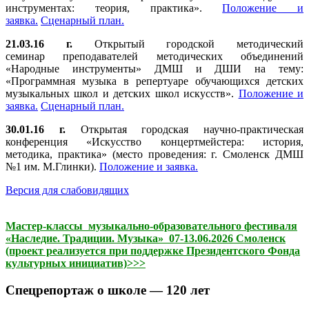
инструментах: теория, практика».
Положение и
заявка.
Сценарный план.
21.03.16 г.
Открытый городской методический
семинар преподавателей методических объединений
«Народные инструменты» ДМШ и ДШИ на тему:
«Программная музыка в репертуаре обучающихся детских
музыкальных школ и детских школ искусств».
Положение и
заявка.
Сценарный план.
30.01.16 г.
Открытая городская научно-практическая
конференция «Искусство концертмейстера: история,
методика, практика» (место проведения: г. Смоленск ДМШ
№1 им. М.Глинки).
Положение и заявка.
Версия для слабовидящих
Мастер-классы музыкально-образовательного фестиваля
«Наследие. Традиции. Музыка» 07-13.06.2026 Смоленск
(проект реализуется при поддержке Президентского Фонда
культурных инициатив)>>>
Спецрепортаж о школе — 120 лет