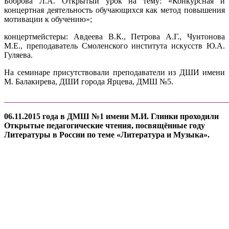
Боброва Л.А. Открытый урок на тему: «Конкурсная и
концертная деятельность обучающихся как метод повышения
мотивации к обучению»;
концертмейстеры: Авдеева В.К., Петрова А.Г., Чунтонова
М.Е., преподаватель Смоленского института искусств Ю.А.
Гуляева.
На семинаре присутствовали преподаватели из ДШИ имени
М. Балакирева, ДШИ города Ярцева, ДМШ №5.
______________________________________________________
06.11.2015 года в ДМШ №1 имени М.И. Глинки проходили
Открытые педагогические чтения, посвящённые году
Литературы в России по теме «Литература и Музыка».