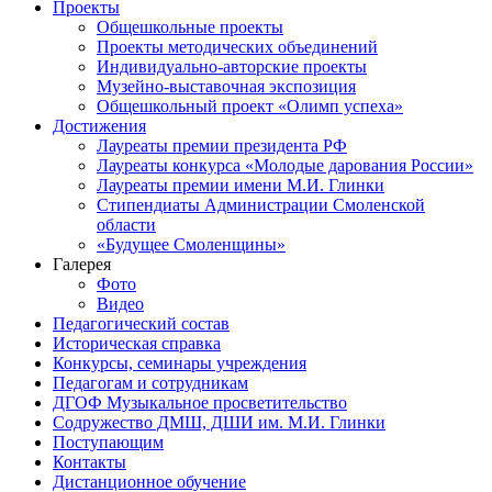
Проекты
Общешкольные проекты
Проекты методических объединений
Индивидуально-авторские проекты
Музейно-выставочная экспозиция
Общешкольный проект «Олимп успеха»
Достижения
Лауреаты премии президента РФ
Лауреаты конкурса «Молодые дарования России»
Лауреаты премии имени М.И. Глинки
Стипендиаты Администрации Смоленской
области
«Будущее Смоленщины»
Галерея
Фото
Видео
Педагогический состав
Историческая справка
Конкурсы, семинары учреждения
Педагогам и сотрудникам
ДГОФ Музыкальное просветительство
Содружество ДМШ, ДШИ им. М.И. Глинки
Поступающим
Контакты
Дистанционное обучение