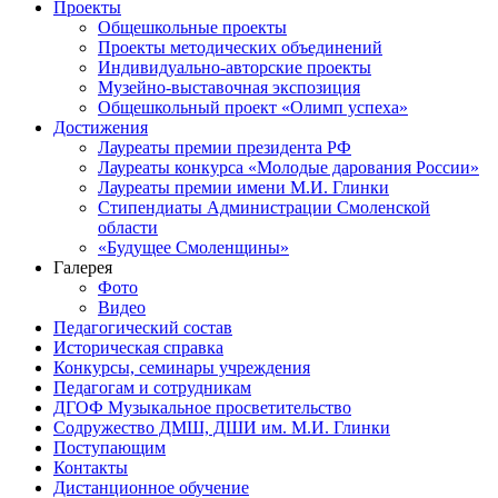
Проекты
Общешкольные проекты
Проекты методических объединений
Индивидуально-авторские проекты
Музейно-выставочная экспозиция
Общешкольный проект «Олимп успеха»
Достижения
Лауреаты премии президента РФ
Лауреаты конкурса «Молодые дарования России»
Лауреаты премии имени М.И. Глинки
Стипендиаты Администрации Смоленской
области
«Будущее Смоленщины»
Галерея
Фото
Видео
Педагогический состав
Историческая справка
Конкурсы, семинары учреждения
Педагогам и сотрудникам
ДГОФ Музыкальное просветительство
Содружество ДМШ, ДШИ им. М.И. Глинки
Поступающим
Контакты
Дистанционное обучение