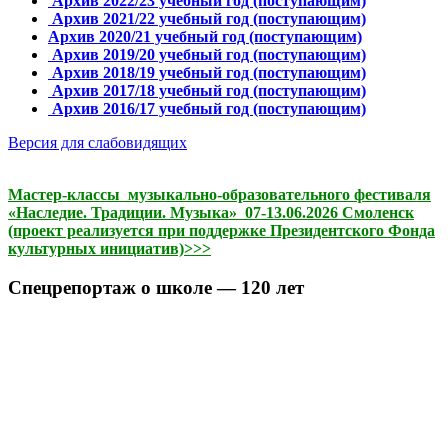
Архив 2022/23 учебный год (поступающим)
Архив 2021/22 учебный год (поступающим)
Архив 2020/21 учебный год (поступающим)
Архив 2019/20 учебный год (поступающим)
Архив 2018/19 учебный год (поступающим)
Архив 2017/18 учебный год (поступающим)
Архив 2016/17 учебный год (поступающим)
Версия для слабовидящих
Мастер-классы музыкально-образовательного фестиваля
«Наследие. Традиции. Музыка» 07-13.06.2026 Смоленск
(проект реализуется при поддержке Президентского Фонда
культурных инициатив)>>>
Спецрепортаж о школе — 120 лет