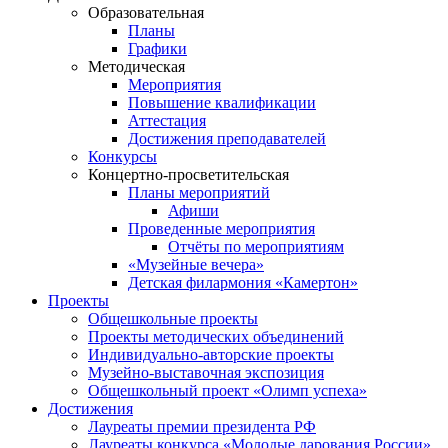
Образовательная
Планы
Графики
Методическая
Мероприятия
Повышение квалификации
Аттестация
Достижения преподавателей
Конкурсы
Концертно-просветительская
Планы мероприятий
Афиши
Проведенные мероприятия
Отчёты по мероприятиям
«Музейные вечера»
Детская филармония «Камертон»
Проекты
Общешкольные проекты
Проекты методических объединений
Индивидуально-авторские проекты
Музейно-выставочная экспозиция
Общешкольный проект «Олимп успеха»
Достижения
Лауреаты премии президента РФ
Лауреаты конкурса «Молодые дарования России»