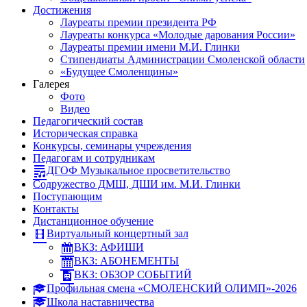
Достижения
Лауреаты премии президента РФ
Лауреаты конкурса «Молодые дарования России»
Лауреаты премии имени М.И. Глинки
Стипендиаты Администрации Смоленской области
«Будущее Смоленщины»
Галерея
Фото
Видео
Педагогический состав
Историческая справка
Конкурсы, семинары учреждения
Педагогам и сотрудникам
ДГОФ Музыкальное просветительство
Содружество ДМШ, ДШИ им. М.И. Глинки
Поступающим
Контакты
Дистанционное обучение
Виртуальный концертный зал
ВКЗ: АФИШИ
ВКЗ: АБОНЕМЕНТЫ
ВКЗ: ОБЗОР СОБЫТИЙ
Профильная смена «СМОЛЕНСКИЙ ОЛИМП»-2026
Школа наставничества