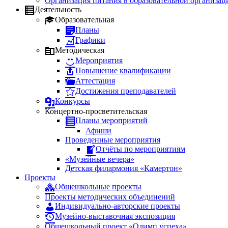
Организация питания в образовательной организац
Деятельность
Образовательная
Планы
Графики
Методическая
Мероприятия
Повышение квалификации
Аттестация
Достижения преподавателей
Конкурсы
Концертно-просветительская
Планы мероприятий
Афиши
Проведенные мероприятия
Отчёты по мероприятиям
«Музейные вечера»
Детская филармония «Камертон»
Проекты
Общешкольные проекты
Проекты методических объединений
Индивидуально-авторские проекты
Музейно-выставочная экспозиция
Общешкольный проект «Олимп успеха»