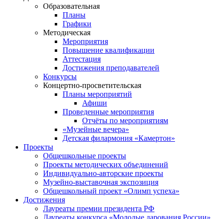
Образовательная
Планы
Графики
Методическая
Мероприятия
Повышение квалификации
Аттестация
Достижения преподавателей
Конкурсы
Концертно-просветительская
Планы мероприятий
Афиши
Проведенные мероприятия
Отчёты по мероприятиям
«Музейные вечера»
Детская филармония «Камертон»
Проекты
Общешкольные проекты
Проекты методических объединений
Индивидуально-авторские проекты
Музейно-выставочная экспозиция
Общешкольный проект «Олимп успеха»
Достижения
Лауреаты премии президента РФ
Лауреаты конкурса «Молодые дарования России»