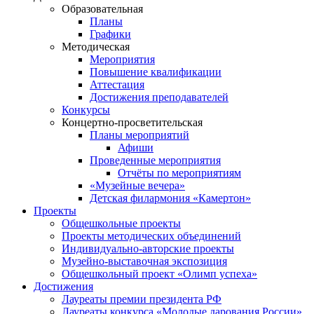
Образовательная
Планы
Графики
Методическая
Мероприятия
Повышение квалификации
Аттестация
Достижения преподавателей
Конкурсы
Концертно-просветительская
Планы мероприятий
Афиши
Проведенные мероприятия
Отчёты по мероприятиям
«Музейные вечера»
Детская филармония «Камертон»
Проекты
Общешкольные проекты
Проекты методических объединений
Индивидуально-авторские проекты
Музейно-выставочная экспозиция
Общешкольный проект «Олимп успеха»
Достижения
Лауреаты премии президента РФ
Лауреаты конкурса «Молодые дарования России»