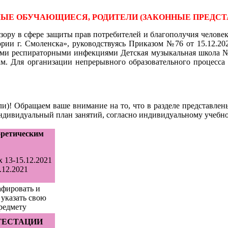
Е ОБУЧАЮЩИЕСЯ, РОДИТЕЛИ (ЗАКОННЫЕ ПРЕДСТ
ору в сфере защиты прав потребителей и благополучия человека
рии г. Смоленска», руководствуясь Приказом №76 от 15.12.20
ыми респираторными инфекциями Детская музыкальная школа №
. Для организации непрерывного образовательного процесса о
и)! Обращаем ваше внимание на то, что в разделе представлен
индивидуальный план занятий, согласно индивидуальному учебн
оретическим
 13-15.12.2021
.12.2021
афировать и
 указать свою
редмету
ТЕСТАЦИИ