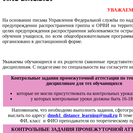
УВАЖАЕМЫ
На основании письма Управления Федеральной службы по надз
предупреждении распространения гриппа и ОРВИ на террито
целях предупреждения распространения заболеваемости остр
обучения учащихся, по всем общеобразовательным программам
организовано в дистанционной форме.
Уважаемы обучающиеся и их родители (законные представител
дисциплинам. С педагогами по специальности вы согласуете 
Контрольные задания промежуточной аттестации по те
дисциплинам для тех обучающихся
которые не могли присутствовать на контрольных уроках
у которых контрольные уроки должны быть 16-18
Напоминаем, что необходимо выполнить задания, сфотогр
выслать по адресу:
dmsh1_distance_learning@mail.ru
В теме
ФИ, класс и ФИО преподавателя по теоретическому п
КОНТРОЛЬНЫЕ ЗАДАНИЯ ПРОМЕЖУТОЧНОЙ АТ