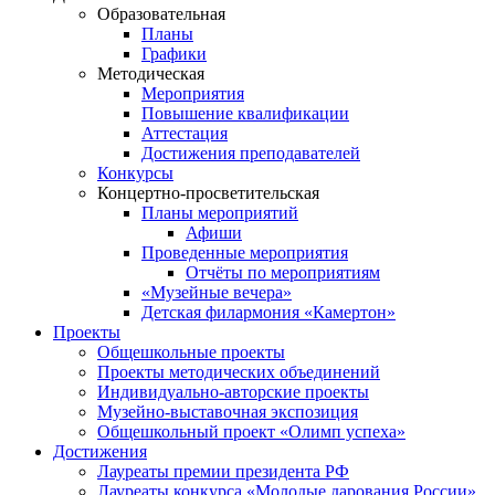
Образовательная
Планы
Графики
Методическая
Мероприятия
Повышение квалификации
Аттестация
Достижения преподавателей
Конкурсы
Концертно-просветительская
Планы мероприятий
Афиши
Проведенные мероприятия
Отчёты по мероприятиям
«Музейные вечера»
Детская филармония «Камертон»
Проекты
Общешкольные проекты
Проекты методических объединений
Индивидуально-авторские проекты
Музейно-выставочная экспозиция
Общешкольный проект «Олимп успеха»
Достижения
Лауреаты премии президента РФ
Лауреаты конкурса «Молодые дарования России»