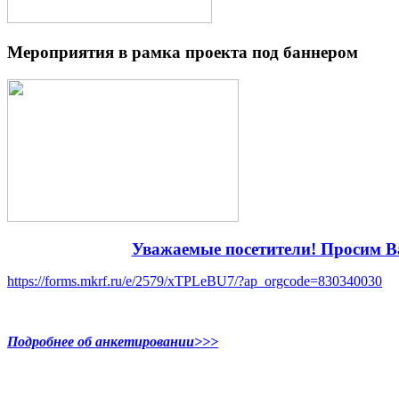
Мероприятия в рамка проекта под баннером
Уважаемые посетители! Просим Ва
https://forms.mkrf.ru/e/2579/xTPLeBU7/?ap_orgcode=830340030
Подробнее об анкетировании>>>