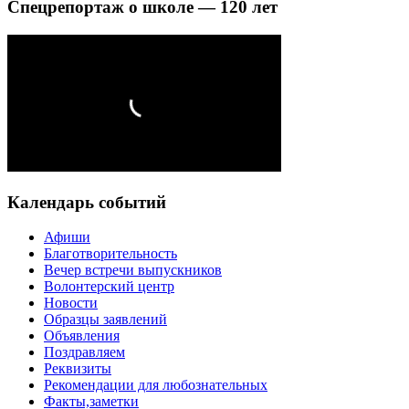
Спецрепортаж о школе — 120 лет
Календарь событий
Афиши
Благотворительность
Вечер встречи выпускников
Волонтерский центр
Новости
Образцы заявлений
Объявления
Поздравляем
Реквизиты
Рекомендации для любознательных
Факты,заметки