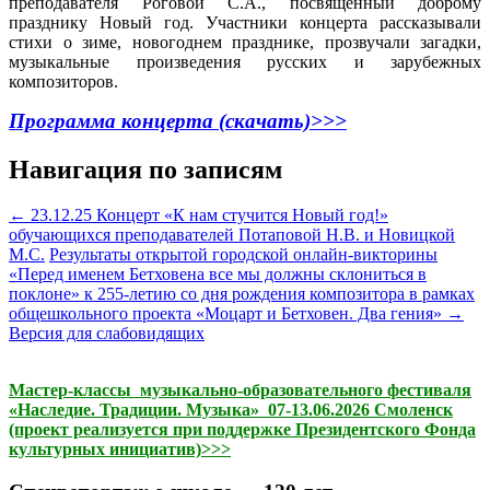
преподавателя Роговой С.А., посвященный доброму
празднику Новый год. Участники концерта рассказывали
стихи о зиме, новогоднем празднике, прозвучали загадки,
музыкальные произведения русских и зарубежных
композиторов.
Программа концерта (скачать)>>>
Навигация по записям
←
23.12.25 Концерт «К нам стучится Новый год!»
обучающихся преподавателей Потаповой Н.В. и Новицкой
М.С.
Результаты открытой городской онлайн-викторины
«Перед именем Бетховена все мы должны склониться в
поклоне» к 255-летию со дня рождения композитора в рамках
общешкольного проекта «Моцарт и Бетховен. Два гения»
→
Версия для слабовидящих
Мастер-классы музыкально-образовательного фестиваля
«Наследие. Традиции. Музыка» 07-13.06.2026 Смоленск
(проект реализуется при поддержке Президентского Фонда
культурных инициатив)>>>