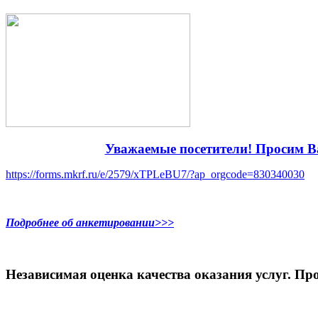
Уважаемые посетители! Просим Ва
https://forms.mkrf.ru/e/2579/xTPLeBU7/?ap_orgcode=830340030
Подробнее об анкетировании>>>
Независимая оценка качества оказания услуг. Про