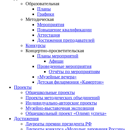
Образовательная
Планы
Графики
Методическая
Мероприятия
Повышение квалификации
Аттестация
Достижения преподавателей
Конкурсы
Концертно-просветительская
Планы мероприятий
Афиши
Проведенные мероприятия
Отчёты по мероприятиям
«Музейные вечера»
Детская филармония «Камертон»
Проекты
Общешкольные проекты
Проекты методических объединений
Индивидуально-авторские проекты
Музейно-выставочная экспозиция
Общешкольный проект «Олимп успеха»
Достижения
Лауреаты премии президента РФ
Лауреаты конкурса «Молодые дарования России»