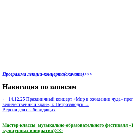
Программа лекции-концерта(скачать)>>>
Навигация по записям
←
14.12.25 Праздничный концерт «Мир в ожидании чуда» пре
величественный край», г. Петрозаводск
→
Версия для слабовидящих
Мастер-классы музыкально-образовательного фестиваля «На
культурных инициатив)>>>