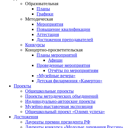
Образовательная
Планы
Графики
Методическая
Мероприятия
Повышение квалификации
Аттестация
Достижения преподавателей
Конкурсы
Концертно-просветительская
Планы мероприятий
Афиши
Проведенные мероприятия
Отчёты по мероприятиям
«Музейные вечера»
Детская филармония «Камертон»
Проекты
Общешкольные проекты
Проекты методических объединений
Индивидуально-авторские проекты
Музейно-выставочная экспозиция
Общешкольный проект «Олимп успеха»
Достижения
Лауреаты премии президента РФ
Лауреаты конкурса «Молодые дарования России»