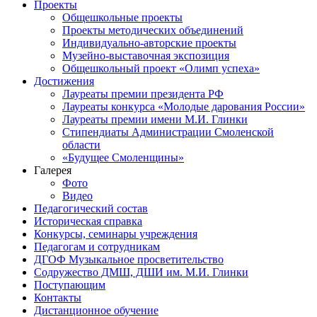
Проекты
Общешкольные проекты
Проекты методических объединений
Индивидуально-авторские проекты
Музейно-выставочная экспозиция
Общешкольный проект «Олимп успеха»
Достижения
Лауреаты премии президента РФ
Лауреаты конкурса «Молодые дарования России»
Лауреаты премии имени М.И. Глинки
Стипендиаты Администрации Смоленской
области
«Будущее Смоленщины»
Галерея
Фото
Видео
Педагогический состав
Историческая справка
Конкурсы, семинары учреждения
Педагогам и сотрудникам
ДГОФ Музыкальное просветительство
Содружество ДМШ, ДШИ им. М.И. Глинки
Поступающим
Контакты
Дистанционное обучение