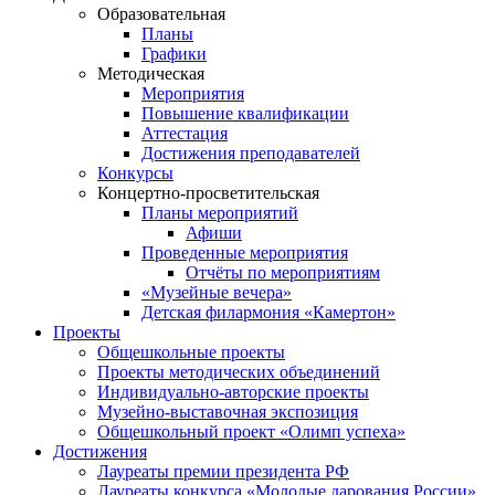
Образовательная
Планы
Графики
Методическая
Мероприятия
Повышение квалификации
Аттестация
Достижения преподавателей
Конкурсы
Концертно-просветительская
Планы мероприятий
Афиши
Проведенные мероприятия
Отчёты по мероприятиям
«Музейные вечера»
Детская филармония «Камертон»
Проекты
Общешкольные проекты
Проекты методических объединений
Индивидуально-авторские проекты
Музейно-выставочная экспозиция
Общешкольный проект «Олимп успеха»
Достижения
Лауреаты премии президента РФ
Лауреаты конкурса «Молодые дарования России»