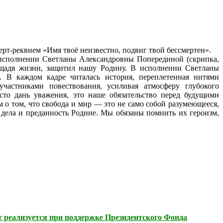
рт-реквием «Имя твоё неизвестно, подвиг твой бессмертен».
 исполнении Светланы Александровны Поперединой (скрипка,
е щадя жизни, защитил нашу Родину.
В исполнении Светланы
. В каждом кадре читалась история, переплетенная нитями
частниками повествования, усиливая атмосферу глубокого
то дань уважения, это наше обязательство перед будущими
 о том, что свобода и мир — это не само собой разумеющееся,
 дела и преданность Родине. Мы обязаны помнить их героизм,
 реализуется при поддержке Президентского Фонда