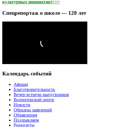
культурных инициатив)>>>
Спецрепортаж о школе — 120 лет
Календарь событий
Афиши
Благотворительность
Вечер встречи выпускников
Волонтерский центр
Новости
Образцы заявлений
Объявления
Поздравляем
Реквизиты