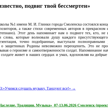
известно, подвиг твой бессмертен»
школы №1 имени М. И. Глинки города Смоленска состоялся конце
мпозиторов, а также стихи современных авторов в прекрасном
тепиано). Этот день напоминает нам о подвиге тех, кто, н
 слова, которые волновали душу каждого присутствующего
езентация, точно подобранные, выступали полноправными у
 о защитниках Родины невозможно переоценить. Это не прос
зывая о героизме и самоотверженности солдат. Напоминание нам
м солдате живет в наших сердцах и умах, вдохновляя на добрые
КЗ:»Учимся слушать музыку. Танцуют все!»
→
следие. Традиции. Музыка» 07-13.06.2026 Смоленск (проект