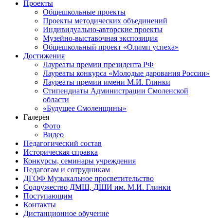
Проекты
Общешкольные проекты
Проекты методических объединений
Индивидуально-авторские проекты
Музейно-выставочная экспозиция
Общешкольный проект «Олимп успеха»
Достижения
Лауреаты премии президента РФ
Лауреаты конкурса «Молодые дарования России»
Лауреаты премии имени М.И. Глинки
Стипендиаты Администрации Смоленской
области
«Будущее Смоленщины»
Галерея
Фото
Видео
Педагогический состав
Историческая справка
Конкурсы, семинары учреждения
Педагогам и сотрудникам
ДГОФ Музыкальное просветительство
Содружество ДМШ, ДШИ им. М.И. Глинки
Поступающим
Контакты
Дистанционное обучение