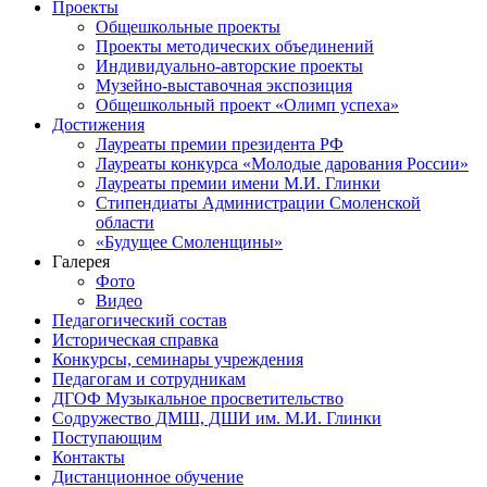
Проекты
Общешкольные проекты
Проекты методических объединений
Индивидуально-авторские проекты
Музейно-выставочная экспозиция
Общешкольный проект «Олимп успеха»
Достижения
Лауреаты премии президента РФ
Лауреаты конкурса «Молодые дарования России»
Лауреаты премии имени М.И. Глинки
Стипендиаты Администрации Смоленской
области
«Будущее Смоленщины»
Галерея
Фото
Видео
Педагогический состав
Историческая справка
Конкурсы, семинары учреждения
Педагогам и сотрудникам
ДГОФ Музыкальное просветительство
Содружество ДМШ, ДШИ им. М.И. Глинки
Поступающим
Контакты
Дистанционное обучение