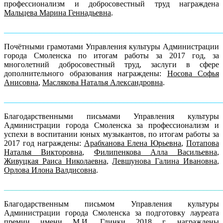
профессионализм и добросовестный труд награждена
Мальцева Марина Геннадьевна
.
______________________________________________________
Почётными грамотами Управления культуры Администрации
города Смоленска по итогам работы за 2017 год, за
многолетний добросовестный труд, заслуги в сфере
дополнительного образования награждены:
Носова Софья
Анисовна
,
Маслякова Наталья Александровна
.
______________________________________________________
Благодарственными письмами Управления культуры
Администрации города Смоленска за профессионализм и
успехи в воспитании юных музыкантов, по итогам работы за
2017 год награждены:
Арабханова Елена Юрьевна
,
Потапова
Наталья Викторовна
,
Филипенкова Алла Васильевна
,
Живуцкая Раиса Николаевна
,
Левшунова Галина Ивановна
,
Орлова Илона Валдисовна
.
______________________________________________________
Благодарственным письмом Управления культуры
Администрации города Смоленска за подготовку лауреата
премии имени М.И. Глинки 2018 г. награждены