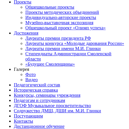
Проекты
Общешкольные проекты
Проекты методических объединений
Индивидуально-авторские проекты
Музейно-выставочная экспозиция
Общешкольный проект «Олимп успеха»
Достижения
Лауреаты премии президента РФ
Лауреаты конкурса «Молодые дарования России»
Лауреаты премии имени М.И. Глинки
Стипендиаты Администрации Смоленской
области
«Будущее Смоленщины»
Галерея
Фото
Видео
Педагогический состав
Историческая справка
Конкурсы, семинары учреждения
Педагогам и сотрудникам
ДГОФ Музыкальное просветительство
Содружество ДМШ, ДШИ им. М.И. Глинки
Поступающим
Контакты
Дистанционное обучение