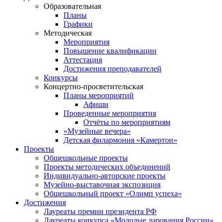
Образовательная
Планы
Графики
Методическая
Мероприятия
Повышение квалификации
Аттестация
Достижения преподавателей
Конкурсы
Концертно-просветительская
Планы мероприятий
Афиши
Проведенные мероприятия
Отчёты по мероприятиям
«Музейные вечера»
Детская филармония «Камертон»
Проекты
Общешкольные проекты
Проекты методических объединений
Индивидуально-авторские проекты
Музейно-выставочная экспозиция
Общешкольный проект «Олимп успеха»
Достижения
Лауреаты премии президента РФ
Лауреаты конкурса «Молодые дарования России»