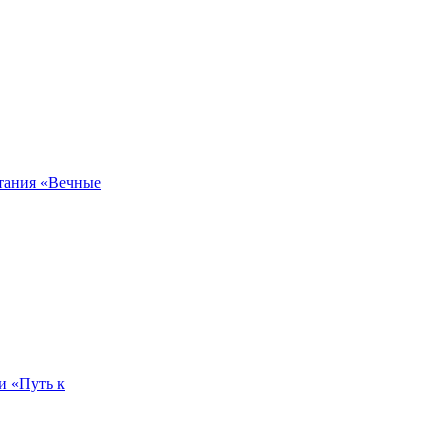
тания «Вечные
и «Путь к