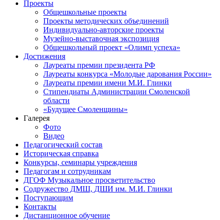
Проекты
Общешкольные проекты
Проекты методических объединений
Индивидуально-авторские проекты
Музейно-выставочная экспозиция
Общешкольный проект «Олимп успеха»
Достижения
Лауреаты премии президента РФ
Лауреаты конкурса «Молодые дарования России»
Лауреаты премии имени М.И. Глинки
Стипендиаты Администрации Смоленской
области
«Будущее Смоленщины»
Галерея
Фото
Видео
Педагогический состав
Историческая справка
Конкурсы, семинары учреждения
Педагогам и сотрудникам
ДГОФ Музыкальное просветительство
Содружество ДМШ, ДШИ им. М.И. Глинки
Поступающим
Контакты
Дистанционное обучение