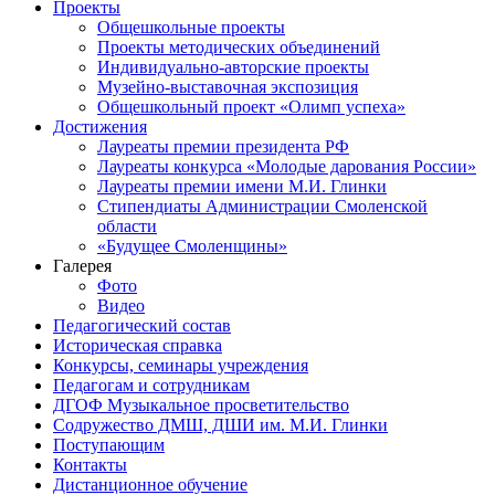
Проекты
Общешкольные проекты
Проекты методических объединений
Индивидуально-авторские проекты
Музейно-выставочная экспозиция
Общешкольный проект «Олимп успеха»
Достижения
Лауреаты премии президента РФ
Лауреаты конкурса «Молодые дарования России»
Лауреаты премии имени М.И. Глинки
Стипендиаты Администрации Смоленской
области
«Будущее Смоленщины»
Галерея
Фото
Видео
Педагогический состав
Историческая справка
Конкурсы, семинары учреждения
Педагогам и сотрудникам
ДГОФ Музыкальное просветительство
Содружество ДМШ, ДШИ им. М.И. Глинки
Поступающим
Контакты
Дистанционное обучение